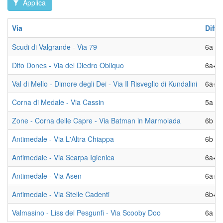
Applica
Via
Diffi
Scudi di Valgrande - Via 79
6a VI
Dito Dones - Via del Diedro Obliquo
6a+ V
Val di Mello - Dimore degli Dei - Via Il Risveglio di Kundalini
6a+ V
Corna di Medale - Via Cassin
5a V+
Zone - Corna delle Capre - Via Batman in Marmolada
6b VI
Antimedale - Via L'Altra Chiappa
6b VI
Antimedale - Via Scarpa Igienica
6a+ V
Antimedale - Via Asen
6a+ V
Antimedale - Via Stelle Cadenti
6b+ V
Valmasino - Liss del Pesgunfi - Via Scooby Doo
6a VI