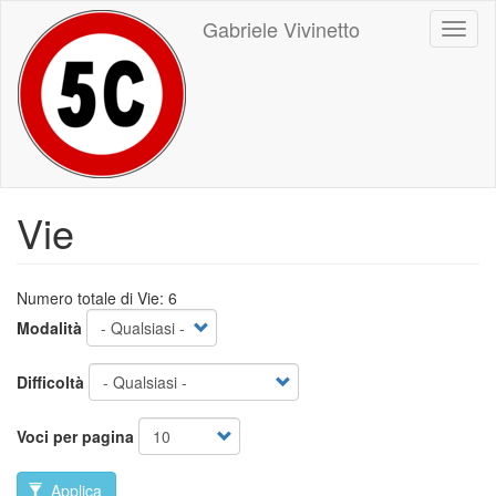
Salta
Gabriele Vivinetto
Toggl
al
naviga
contenuto
principale
Vie
Numero totale di Vie: 6
Modalità
Difficoltà
Voci per pagina
Applica