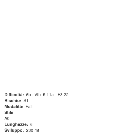
Difficoltà
6b+ VII+ 5.11a - E3 22
Rischio
S1
Modalità
Fail
Stile
A0
Lunghezze
6
Sviluppo
230 mt