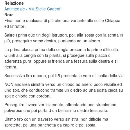
Relazione
Antimedale - Via Stelle Cadenti
Note
Finalmente qualcosa di più che una variante alle solite Chiappa
ed Istruttori.
Salire i primi due tiri degli Istruttori, poi, alla sosta con la scritta in
più, proseguire verso destra, puntando ad un albero.
La prima placca prima della cengia presenta le prime difficoltà.
Giunti alla cengia con la pianta, si prosegue sulla placca di
aderenza pura, oppure si frienda una fessura sulla destra e si
rientra.
Successivo tiro umano, poi il 5 presenta la vera difficoltà della via.
NON andarea sinistra verso un chiodo ad anello poco visibile ed
uno spit, che conducono tramite un diedro ad una sosta cieca su
spit e chiodo con cordoni.
Proseguire invece verticlamente, affrontando uno strapiompo
polveroso che poi porta d un bellissimo diedro fessurato.
Ultimo tiro con un traverso verso sinistra, non difficile ma
sprotetto, poi una panchetta da capire e poi sosta.