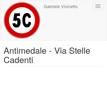
Salta
Gabriele Vivinetto
Toggl
al
naviga
contenuto
principale
Antimedale - Via Stelle
Cadenti