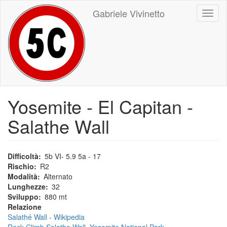
Salta
Gabriele Vivinetto
Toggl
al
naviga
contenuto
principale
Yosemite - El Capitan -
Salathe Wall
Difficoltà
5b VI- 5.9 5a - 17
Rischio
R2
Modalità
Alternato
Lunghezze
32
Sviluppo
880 mt
Relazione
Salathé Wall - Wikipedia