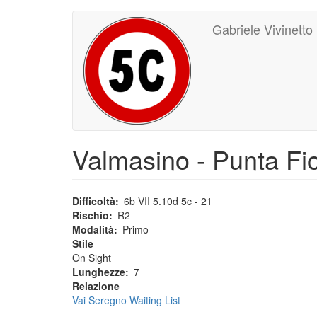
Main
User
Salta
Gabriele Vivinetto
al
navigation
account
contenuto
principale
menu
Valmasino - Punta Fior
Difficoltà
6b VII 5.10d 5c - 21
Rischio
R2
Modalità
Primo
Stile
On Sight
Lunghezze
7
Relazione
Vai Seregno Waiting List