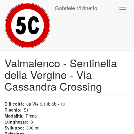
Salta
Gabriele Vivinetto
Toggl
al
naviga
contenuto
principale
Valmalenco - Sentinella
della Vergine - Via
Cassandra Crossing
Difficoltà
6a VI+ 5.10b 5b - 19
Rischio
S1
Modalità
Primo
Lunghezze
8
Sviluppo
300 mt
Relazione