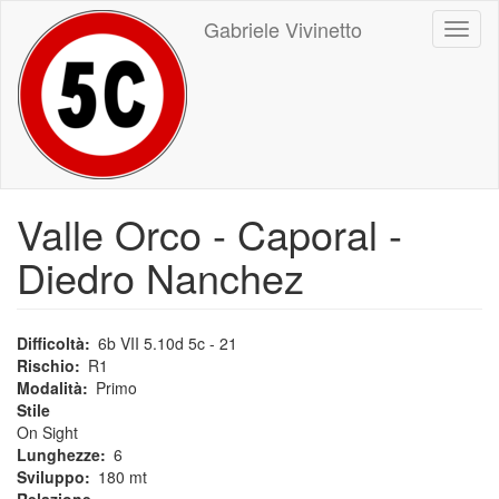
Salta
Gabriele Vivinetto
Toggl
al
naviga
contenuto
principale
Valle Orco - Caporal -
Diedro Nanchez
Difficoltà
6b VII 5.10d 5c - 21
Rischio
R1
Modalità
Primo
Stile
On Sight
Lunghezze
6
Sviluppo
180 mt