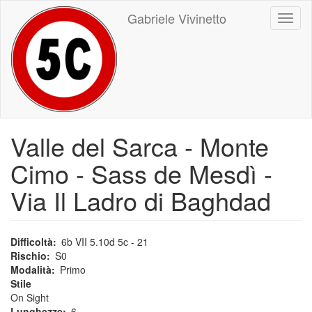
Salta
Gabriele Vivinetto
Toggl
al
naviga
contenuto
principale
Valle del Sarca - Monte
Cimo - Sass de Mesdì -
Via Il Ladro di Baghdad
Difficoltà
6b VII 5.10d 5c - 21
Rischio
S0
Modalità
Primo
Stile
On Sight
Lunghezze
6