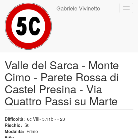
Salta
Gabriele Vivinetto
Toggl
al
naviga
contenuto
principale
Valle del Sarca - Monte
Cimo - Parete Rossa di
Castel Presina - Via
Quattro Passi su Marte
Difficoltà
6c VIII- 5.11b - - 23
Rischio
S0
Modalità
Primo
Stile