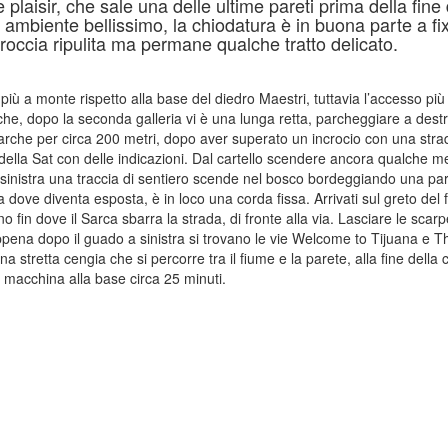
plaisir, che sale una delle ultime pareti prima della fine 
 ambiente bellissimo, la chiodatura è in buona parte a fi
 roccia ripulita ma permane qualche tratto delicato.
 più a monte rispetto alla base del diedro Maestri, tuttavia l’accesso p
he, dopo la seconda galleria vi è una lunga retta, parcheggiare a destr
e Sarche per circa 200 metri, dopo aver superato un incrocio con una stra
o della Sat con delle indicazioni. Dal cartello scendere ancora qualche me
a sinistra una traccia di sentiero scende nel bosco bordeggiando una pa
a dove diventa esposta, è in loco una corda fissa. Arrivati sul greto del
 fin dove il Sarca sbarra la strada, di fronte alla via. Lasciare le scarp
ppena dopo il guado a sinistra si trovano le vie Welcome to Tijuana e T
 stretta cengia che si percorre tra il fiume e la parete, alla fine della 
lla macchina alla base circa 25 minuti.