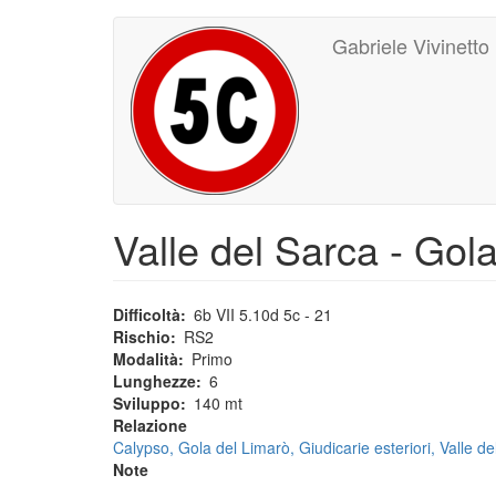
Main
User
Salta
Gabriele Vivinetto
al
navigation
account
contenuto
principale
menu
Valle del Sarca - Gol
Difficoltà
6b VII 5.10d 5c - 21
Rischio
RS2
Modalità
Primo
Lunghezze
6
Sviluppo
140 mt
Relazione
Calypso, Gola del Limarò, Giudicarie esteriori, Valle d
Note