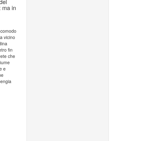
del
x ma in
iù comodo
a vicino
dina
tro fin
rete che
 fiume
e e
he
cengia