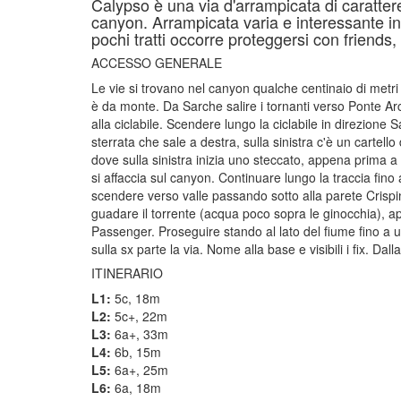
Calypso è una via d'arrampicata di carattere 
canyon. Arrampicata varia e interessante in
pochi tratti occorre proteggersi con friends,
ACCESSO GENERALE
Le vie si trovano nel canyon qualche centinaio di metri
è da monte. Da Sarche salire i tornanti verso Ponte Arc
alla ciclabile. Scendere lungo la ciclabile in direzion
sterrata che sale a destra, sulla sinistra c'è un cartell
dove sulla sinistra inizia uno steccato, appena prima 
si affaccia sul canyon. Continuare lungo la traccia fino 
scendere verso valle passando sotto alla parete Crispino
guadare il torrente (acqua poco sopra le ginocchia), a
Passenger. Proseguire stando al lato del fiume fino a una
sulla sx parte la via. Nome alla base e visibili i fix. Da
ITINERARIO
L1:
5c, 18m
L2:
5c+, 22m
L3:
6a+, 33m
L4:
6b, 15m
L5:
6a+, 25m
L6:
6a, 18m