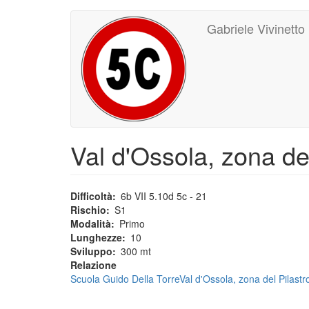
Main
User
Salta
Gabriele Vivinetto
al
navigation
account
contenuto
principale
menu
Val d'Ossola, zona de
Difficoltà
6b VII 5.10d 5c - 21
Rischio
S1
Modalità
Primo
Lunghezze
10
Sviluppo
300 mt
Relazione
Scuola Guido Della TorreVal d'Ossola, zona del Pilastr