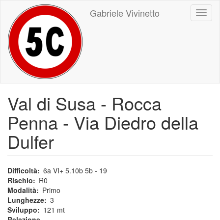
Salta
Gabriele Vivinetto
Toggl
al
naviga
contenuto
principale
Val di Susa - Rocca
Penna - Via Diedro della
Dulfer
Difficoltà
6a VI+ 5.10b 5b - 19
Rischio
R0
Modalità
Primo
Lunghezze
3
Sviluppo
121 mt
Relazione