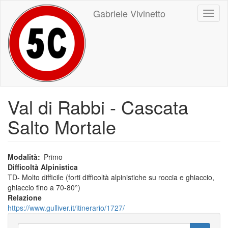
Salta
Gabriele Vivinetto
Toggl
al
naviga
contenuto
principale
Val di Rabbi - Cascata
Salto Mortale
Modalità
Primo
Difficoltà Alpinistica
TD- Molto difficile (forti difficoltà alpinistiche su roccia e ghiaccio,
ghiaccio fino a 70-80°)
Relazione
https://www.gulliver.it/itinerario/1727/
Ricerca