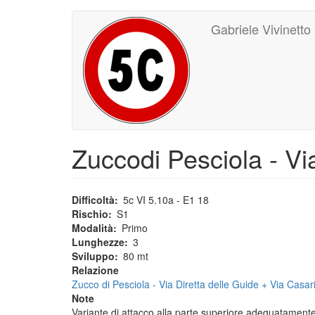
Main
User
Salta
Gabriele Vivinetto
al
navigation
account
contenuto
principale
menu
Zuccodi Pesciola - Vi
Difficoltà
5c VI 5.10a - E1 18
Rischio
S1
Modalità
Primo
Lunghezze
3
Sviluppo
80 mt
Relazione
Zucco di Pesciola - Via Diretta delle Guide + Via Casari
Note
Variante di attacco alla parte superiore adeguatamente 