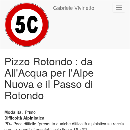
Salta
Gabriele Vivinetto
Toggl
al
naviga
contenuto
principale
Pizzo Rotondo : da
All'Acqua per l'Alpe
Nuova e il Passo di
Rotondo
Modalità
Primo
Difficoltà Alpinistica
PD+ Poco difficile (presenta qualche difficoltà alpinistica su roccia
e neve, pendii di neve/ghiaccio fino a 35-40°)