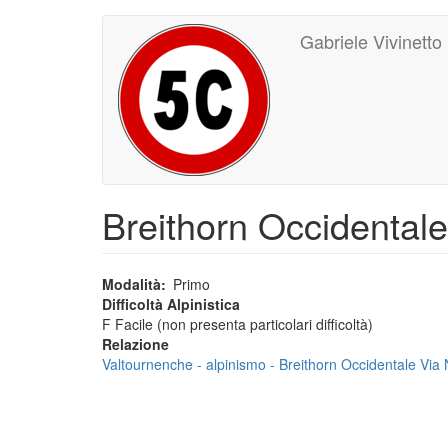
Main
User
Salta
Gabriele Vivinetto
al
navigation
account
contenuto
principale
menu
Breithorn Occidental
Modalità
Primo
Difficoltà Alpinistica
F Facile (non presenta particolari difficoltà)
Relazione
Valtournenche - alpinismo - Breithorn Occidentale Vi