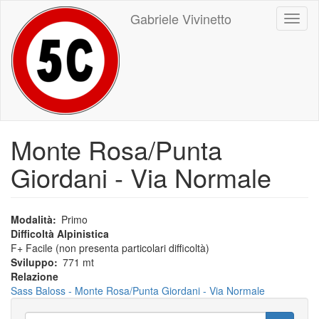
Salta
Gabriele Vivinetto
Toggl
al
naviga
contenuto
principale
Monte Rosa/Punta
Giordani - Via Normale
Modalità
Primo
Difficoltà Alpinistica
F+ Facile (non presenta particolari difficoltà)
Sviluppo
771 mt
Relazione
Sass Baloss - Monte Rosa/Punta Giordani - Via Normale
Ricerca