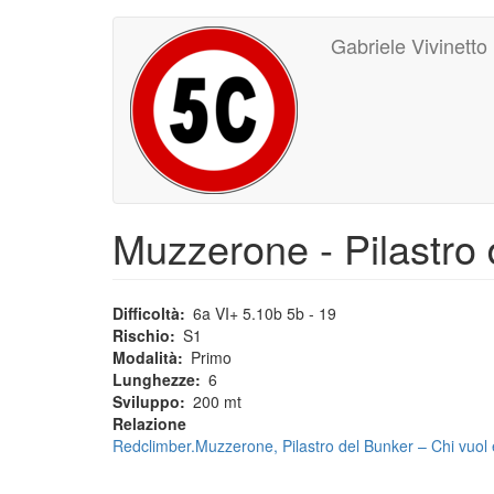
Main
User
Salta
Gabriele Vivinetto
al
navigation
account
contenuto
principale
menu
Muzzerone - Pilastro 
Difficoltà
6a VI+ 5.10b 5b - 19
Rischio
S1
Modalità
Primo
Lunghezze
6
Sviluppo
200 mt
Relazione
Redclimber.Muzzerone, Pilastro del Bunker – Chi vuol e