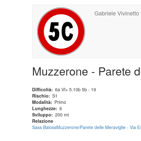
Main
User
Salta
Gabriele Vivinetto
al
navigation
account
contenuto
principale
menu
Muzzerone - Parete de
Difficoltà
6a VI+ 5.10b 5b - 19
Rischio
S1
Modalità
Primo
Lunghezze
6
Sviluppo
200 mt
Relazione
Sass BalossMuzzerone/Parete delle Meraviglie - Via E