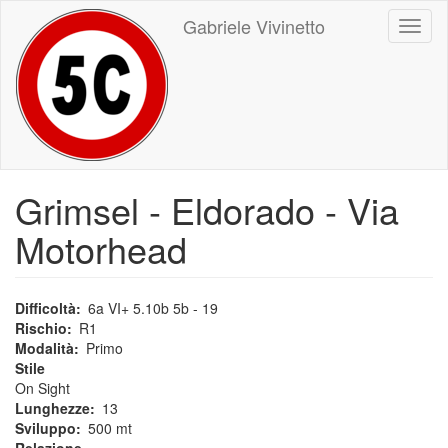
Salta
Gabriele Vivinetto
Toggl
al
naviga
contenuto
principale
Grimsel - Eldorado - Via
Motorhead
Difficoltà
6a VI+ 5.10b 5b - 19
Rischio
R1
Modalità
Primo
Stile
On Sight
Lunghezze
13
Sviluppo
500 mt