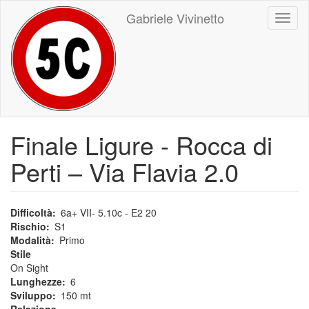
Salta
Gabriele Vivinetto
Toggl
al
naviga
contenuto
principale
Finale Ligure - Rocca di
Perti – Via Flavia 2.0
Difficoltà
6a+ VII- 5.10c - E2 20
Rischio
S1
Modalità
Primo
Stile
On Sight
Lunghezze
6
Sviluppo
150 mt