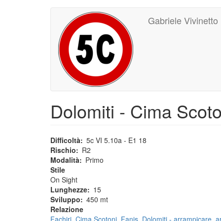
Main
User
Salta
Gabriele Vivinetto
al
navigation
account
contenuto
principale
menu
Dolomiti - Cima Scoton
Difficoltà
5c VI 5.10a - E1 18
Rischio
R2
Modalità
Primo
Stile
On Sight
Lunghezze
15
Sviluppo
450 mt
Relazione
Fachiri, Cima Scotoni, Fanis, Dolomiti - arrampicare, 