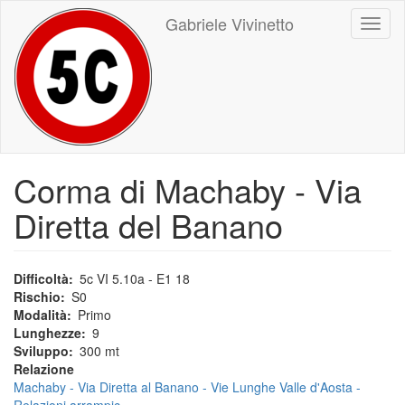
Salta
Gabriele Vivinetto
Toggl
al
naviga
contenuto
principale
Corma di Machaby - Via
Diretta del Banano
Difficoltà
5c VI 5.10a - E1 18
Rischio
S0
Modalità
Primo
Lunghezze
9
Sviluppo
300 mt
Relazione
Machaby - Via Diretta al Banano - Vie Lunghe Valle d'Aosta -