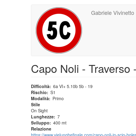
Main
User
Salta
Gabriele Vivinetto
al
navigation
account
contenuto
principale
menu
Capo Noli - Traverso
Difficoltà
6a VI+ 5.10b 5b - 19
Rischio
S1
Modalità
Primo
Stile
On Sight
Lunghezze
7
Sviluppo
400 mt
Relazione
https://www.vielunghefinale.com/capo-noli-in-scio-bo