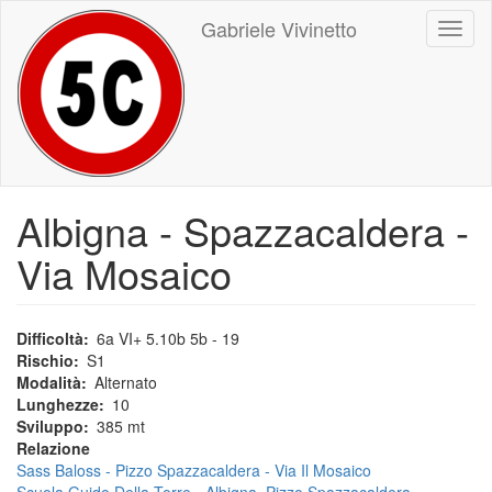
Salta
Gabriele Vivinetto
Toggl
al
naviga
contenuto
principale
Albigna - Spazzacaldera -
Via Mosaico
Difficoltà
6a VI+ 5.10b 5b - 19
Rischio
S1
Modalità
Alternato
Lunghezze
10
Sviluppo
385 mt
Relazione
Sass Baloss - Pizzo Spazzacaldera - Via Il Mosaico