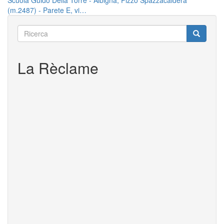
Scuola Guido Della Torre - Albigna, Pizzo Spazzacaldera
(m.2487) - Parete E, vi…
Ricerca
Ricerca
Ricerca
La Rèclame