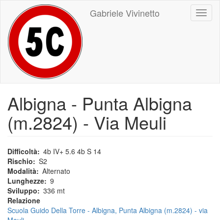
Salta
Gabriele Vivinetto
Toggl
al
naviga
contenuto
principale
Albigna - Punta Albigna
(m.2824) - Via Meuli
Difficoltà
4b IV+ 5.6 4b S 14
Rischio
S2
Modalità
Alternato
Lunghezze
9
Sviluppo
336 mt
Relazione
Scuola Guido Della Torre - Albigna, Punta Albigna (m.2824) - via