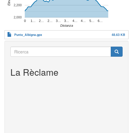
2,200
2,000
0
1…
2…
2…
3…
3…
4…
4…
5…
6…
Distanza
Punta_Albigna.gpx
48.63 KB
Ricerca
Ricerca
Ricerca
La Rèclame