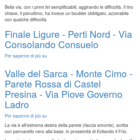
Ligure-
Bella via, con i primi tiri semplificabili, aggirando le difficoltà. Il tiro
Perti
chiave, il penultimo, ha invece un boulder obbligato, azzerabile
Nord
con qualche difficoltà.
-
Via
Finale Ligure - Perti Nord - Via
Nord
Consolando Consuelo
End
Per saperne di più su
Finale
Ligure
-
Valle del Sarca - Monte Cimo -
Perti
Parete Rossa di Castel
Nord
-
Presina - Via Piove Governo
Via
Consolando
Ladro
Consuelo
Per saperne di più su
Valle
del
La via è all'estrema destra della parete (faccia amonte), scritta
Sarca
con pennarello nero alla base, in prossimità di Evitando il Frio.
-