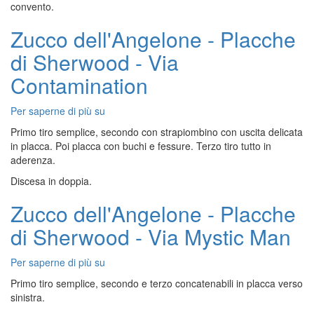
convento.
Cimo
-
Zucco dell'Angelone - Placche
Parete
di Sherwood - Via
Rossa
di
Contamination
Castel
Presina
Per saperne di più su
Zucco
-
dell'Angelone
Via
Primo tiro semplice, secondo con strapiombino con uscita delicata
-
Prosciutto
in placca. Poi placca con buchi e fessure. Terzo tiro tutto in
Placche
di
aderenza.
di
Parma
Discesa in doppia.
Sherwood
+
-
Quel
Zucco dell'Angelone - Placche
Via
che
Contamination
passa
di Sherwood - Via Mystic Man
il
convento
Per saperne di più su
Zucco
dell'Angelone
Primo tiro semplice, secondo e terzo concatenabili in placca verso
-
sinistra.
Placche