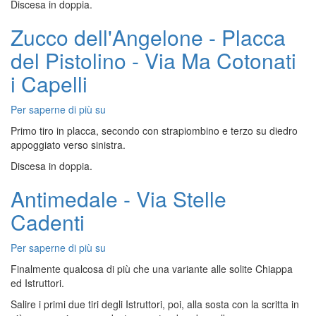
Discesa in doppia.
di
Sherwood
Zucco dell'Angelone - Placca
-
Via
del Pistolino - Via Ma Cotonati
Mystic
Man
i Capelli
Per saperne di più su
Zucco
dell'Angelone
Primo tiro in placca, secondo con strapiombino e terzo su diedro
-
appoggiato verso sinistra.
Placca
Discesa in doppia.
del
Pistolino
Antimedale - Via Stelle
-
Via
Cadenti
Ma
Cotonati
Per saperne di più su
Antimedale
i
-
Capelli
Finalmente qualcosa di più che una variante alle solite Chiappa
Via
ed Istruttori.
Stelle
Salire i primi due tiri degli Istruttori, poi, alla sosta con la scritta in
Cadenti