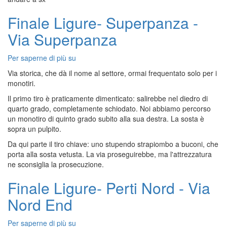
Nonno
Dino
Finale Ligure- Superpanza -
Via Superpanza
Per saperne di più su
Finale
Ligure-
Via storica, che dà il nome al settore, ormai frequentato solo per i
Superpanza
monotiri.
-
Il primo tiro è praticamente dimenticato: salirebbe nel diedro di
Via
quarto grado, completamente schiodato. Noi abbiamo percorso
Superpanza
un monotiro di quinto grado subito alla sua destra. La sosta è
sopra un pulpito.
Da qui parte il tiro chiave: uno stupendo strapiombo a buconi, che
porta alla sosta vetusta. La via proseguirebbe, ma l'attrezzatura
ne sconsiglia la prosecuzione.
Finale Ligure- Perti Nord - Via
Nord End
Per saperne di più su
Finale