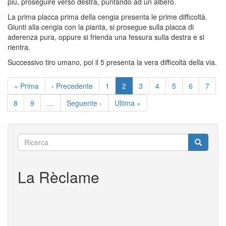
più, proseguire verso destra, puntando ad un albero.
La prima placca prima della cengia presenta le prime difficoltà.
Giunti alla cengia con la pianta, si prosegue sulla placca di
aderenza pura, oppure si frienda una fessura sulla destra e si
rientra.
Successivo tiro umano, poi il 5 presenta la vera difficoltà della via.
Paginazione
Prima
« Prima
Pagina
‹ Precedente
Pagina
1
Pagina
2
Pagina
3
Pagina
4
Pagina
5
Pagina
6
Pagin
7
pagina
precedente
attuale
Pagina
8
Pagina
9
…
Pagina
Seguente ›
Ultima
Ultima »
successiva
pagina
Ricerca
Ricerca
Ricerca
La Rèclame