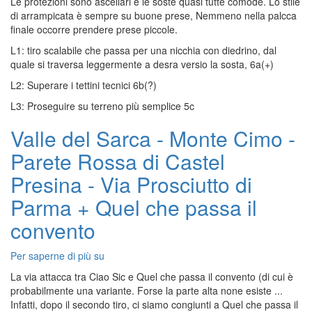
Le protezioni sono ascellari e le soste quasi tutte comode. Lo stile
Monte
di arrampicata è sempre su buone prese, Nemmeno nella palcca
Cimo
finale occorre prendere prese piccole.
-
Parete
L1: tiro scalabile che passa per una nicchia con diedrino, dal
Rossa
quale si traversa leggermente a desra versio la sosta, 6a(+)
di
L2: Superare i tettini tecnici 6b(?)
Castel
Presina
L3: Proseguire su terreno più semplice 5c
-
Via
Valle del Sarca - Monte Cimo -
Piove
Parete Rossa di Castel
Governo
Ladro
Presina - Via Prosciutto di
Parma + Quel che passa il
convento
Per saperne di più su
Valle
del
La via attacca tra Ciao Sic e Quel che passa il convento (di cui è
Sarca
probabilmente una variante. Forse la parte alta none esiste ...
-
Infatti, dopo il secondo tiro, ci siamo congiunti a Quel che passa il
Monte