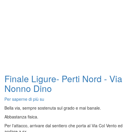
Finale Ligure- Perti Nord - Via
Nonno Dino
Per saperne di più su
Finale
Ligure-
Bella via, sempre sostenuta sul grado e mai banale.
Perti
Abbastanza fisica.
Nord
-
Per l'attacco, arrivare dal sentiero che porta al Via Col Vento ed
Via
andare a sx