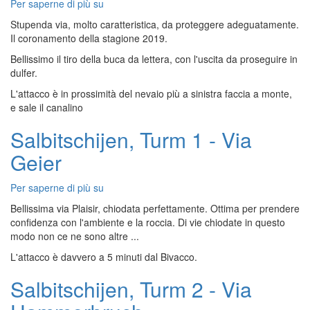
Per saperne di più su
Salbitschijen,
Zwillingsturm
Stupenda via, molto caratteristica, da proteggere adeguatamente.
-
Il coronamento della stagione 2019.
Via
Bellissimo il tiro della buca da lettera, con l'uscita da proseguire in
Niedermann
dulfer.
L'attacco è in prossimità del nevaio più a sinistra faccia a monte,
e sale il canalino
Salbitschijen, Turm 1 - Via
Geier
Per saperne di più su
Salbitschijen,
Turm
Bellissima via Plaisir, chiodata perfettamente. Ottima per prendere
1
confidenza con l'ambiente e la roccia. Di vie chiodate in questo
-
modo non ce ne sono altre ...
Via
L'attacco è davvero a 5 minuti dal Bivacco.
Geier
Salbitschijen, Turm 2 - Via