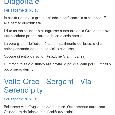
Diagonale
forte
DX
Per saperne di più su
Finale
+
Ligure
Pa
In realtà non è alla grotta dell'edera così come la si conosce. È
-
Raumer
alla parete dimenticata.
Grotta
+
I due tiri poi sbucando all'ingresso superiore della Grotta, da dove
dell'Edera
Capitano
tutti si calano per entrare nel buco a cielo aperto.
-
Walker
Via
La vera grotta dell'edera è sotto il pavimento del buco, e ci si
Capriccio
entra passando da un buco vicino alla fissa.
Diagonale
Oppure si entra da sotto (Relazione Gianni Lanza)
L'ultimo tiro sale di fianco alla grotta, e poi ci si cala per 30 metri o
poco meno dentro.
Valle Orco - Sergent - Via
Serendipity
Per saperne di più su
Valle
Orco
Bellissima vi di Oviglia, davvero plaisir. Ottimamente attrezzata.
-
Chiodatura da falesia, e difficoltà azzerabili.
Sergent