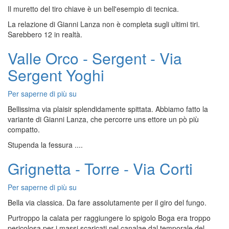
Il muretto del tiro chiave è un bell'esempio di tecnica.
-
Via
La relazione di Gianni Lanza non è completa sugli ultimi tiri.
Serendipity
Sarebbero 12 in realtà.
Valle Orco - Sergent - Via
Sergent Yoghi
Per saperne di più su
Valle
Orco
Bellissima via plaisir splendidamente spittata. Abbiamo fatto la
-
variante di Gianni Lanza, che percorre uns ettore un pò più
Sergent
compatto.
-
Stupenda la fessura ....
Via
Sergent
Grignetta - Torre - Via Corti
Yoghi
Per saperne di più su
Grignetta
-
Bella via classica. Da fare assolutamente per il giro del fungo.
Torre
Purtroppo la calata per raggiungere lo spigolo Boga era troppo
-
pericolosa per i massi scaricati nel canalae dal temporale del
Via