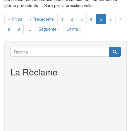
giorno precedente ... Sarà per la prossima volta.
Corti
Paginazione
Prima
« Prima
Pagina
‹ Precedente
Pagina
1
Pagina
2
Pagina
3
Pagina
4
Pagina
5
Pagina
6
Pagin
7
pagina
precedente
attuale
Pagina
8
Pagina
9
…
Pagina
Seguente ›
Ultima
Ultima »
successiva
pagina
Ricerca
Ricerca
Ricerca
La Rèclame