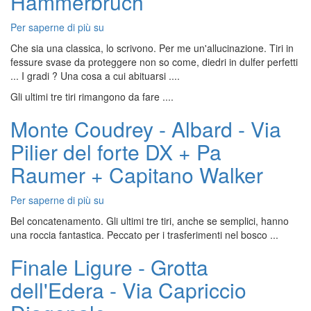
Hammerbruch
Per saperne di più su
Salbitschijen,
Turm
Che sia una classica, lo scrivono. Per me un'allucinazione. Tiri in
2
fessure svase da proteggere non so come, diedri in dulfer perfetti
-
... I gradi ? Una cosa a cui abituarsi ....
Via
Gli ultimi tre tiri rimangono da fare ....
Hammerbruch
Monte Coudrey - Albard - Via
Pilier del forte DX + Pa
Raumer + Capitano Walker
Per saperne di più su
Monte
Coudrey
Bel concatenamento. Gli ultimi tre tiri, anche se semplici, hanno
-
una roccia fantastica. Peccato per i trasferimenti nel bosco ...
Albard
-
Finale Ligure - Grotta
Via
dell'Edera - Via Capriccio
Pilier
del