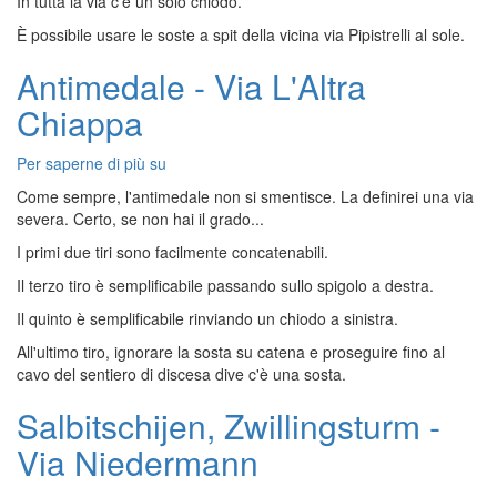
In tutta la via c'è un solo chiodo.
(m.1100)
-
È possibile usare le soste a spit della vicina via Pipistrelli al sole.
Via
Le
Antimedale - Via L'Altra
risposte
Chiappa
di
Bakunin
Per saperne di più su
Antimedale
-
Come sempre, l'antimedale non si smentisce. La definirei una via
Via
severa. Certo, se non hai il grado...
L'Altra
I primi due tiri sono facilmente concatenabili.
Chiappa
Il terzo tiro è semplificabile passando sullo spigolo a destra.
Il quinto è semplificabile rinviando un chiodo a sinistra.
All'ultimo tiro, ignorare la sosta su catena e proseguire fino al
cavo del sentiero di discesa dive c'è una sosta.
Salbitschijen, Zwillingsturm -
Via Niedermann