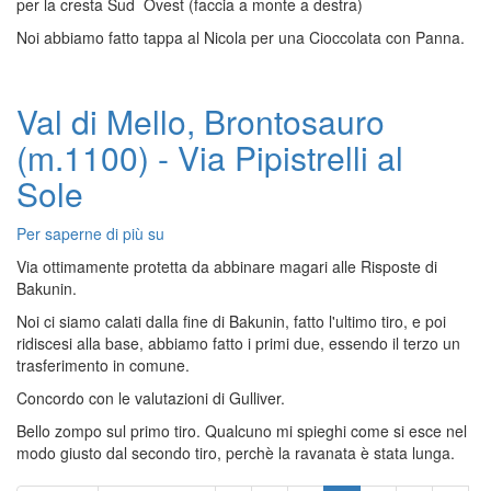
per la cresta Sud Ovest (faccia a monte a destra)
Noi abbiamo fatto tappa al Nicola per una Cioccolata con Panna.
Val di Mello, Brontosauro
(m.1100) - Via Pipistrelli al
Sole
Per saperne di più su
Val
di
Via ottimamente protetta da abbinare magari alle Risposte di
Mello,
Bakunin.
Brontosauro
Noi ci siamo calati dalla fine di Bakunin, fatto l'ultimo tiro, e poi
(m.1100)
ridiscesi alla base, abbiamo fatto i primi due, essendo il terzo un
-
trasferimento in comune.
Via
Pipistrelli
Concordo con le valutazioni di Gulliver.
al
Bello zompo sul primo tiro. Qualcuno mi spieghi come si esce nel
Sole
modo giusto dal secondo tiro, perchè la ravanata è stata lunga.
Paginazione