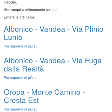
placche.
-
Via
Via tranquilla ottimamente spittata.
Condotta
Evitare le ore calde.
Libera
Albonico - Vandea - Via Plinio
Lunio
Per saperne di più su
Albonico
-
Vandea
Albonico - Vandea - Via Fuga
-
dalla Realtà
Via
Plinio
Lunio
Per saperne di più su
Albonico
-
Vandea
Oropa - Monte Camino -
-
Cresta Est
Via
Fuga
dalla
Per saperne di più su
Oropa