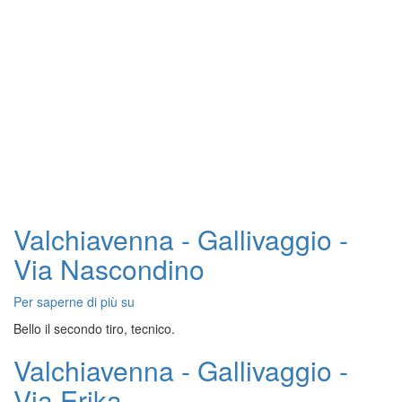
Valchiavenna - Gallivaggio -
Via Nascondino
Per saperne di più su
Valchiavenna
-
Bello il secondo tiro, tecnico.
Gallivaggio
-
Valchiavenna - Gallivaggio -
Via
Via Erika
Nascondino