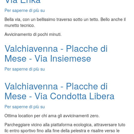
Per saperne di più su
Valchiavenna
-
Bella via, con un bellissimo traverso sotto un tetto. Bello anche il
Gallivaggio
muretto tecnico.
-
Avvicinamento di pochi minuti.
Via
Erika
Valchiavenna - Placche di
Mese - Via Insiemese
Per saperne di più su
Valchiavenna
-
Placche
Valchiavenna - Placche di
di
Mese - Via Condotta Libera
Mese
-
Via
Per saperne di più su
Valchiavenna
Insiemese
-
Ottima location per chi ama gli avvicinamenti zero.
Placche
Parcheggiare vicino alla piattaforma ecologica, attraversare tuto
di
ilc entro sportivo fino alla fine della pelestra e risalire verso le
Mese