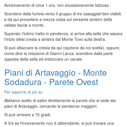
Realtà
-
Avvicinamento di circa 1 ora, non eccessivamente faticoso.
Monte
Scendere dalla funivia verso il gruppo di tre caseggiati ben visibili,
Camino
e da qui procedere a mezza costa sul versante sinistro della
-
vallata faccia a monte.
Cresta
Est
Superato l'lutimo tratto in pendenza, si arriva alla sella che separa
l'inizio delal cresta a sinistra dal Monte Tovo sulla destra.
Si può attaccare la cresta da qui (opzione da noi scelta), oppure,
come dice la relazione di Gianni Lanza, scendere dalla parte
opposta della sella ed imboccare un canale.
Piani di Artavaggio - Monte
Sodadura - Parete Ovest
Per saperne di più su
Piani
di
Abbiamo scelto di salire direttamente la parete che si vede dai
Artavaggio
piani di Artavaggio, cercando le pendenze maggiori.
-
Si può arrivare a 70 gradi.
Monte
Sodadura
A 3/4 se l'innevamento non è abbondante, si può trovare una
-