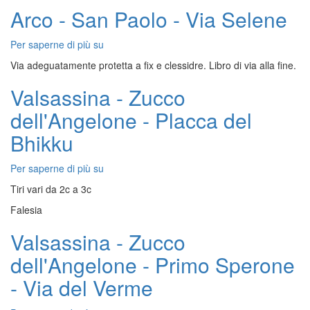
Trapezio
Arco - San Paolo - Via Selene
d'Argento
-
Via
Per saperne di più su
Arco
Stomaco
-
Via adeguatamente protetta a fix e clessidre. Libro di via alla fine.
Peloso
San
Paolo
Valsassina - Zucco
-
dell'Angelone - Placca del
Via
Selene
Bhikku
Per saperne di più su
Valsassina
-
Tiri vari da 2c a 3c
Zucco
Falesia
dell'Angelone
-
Valsassina - Zucco
Placca
del
dell'Angelone - Primo Sperone
Bhikku
- Via del Verme