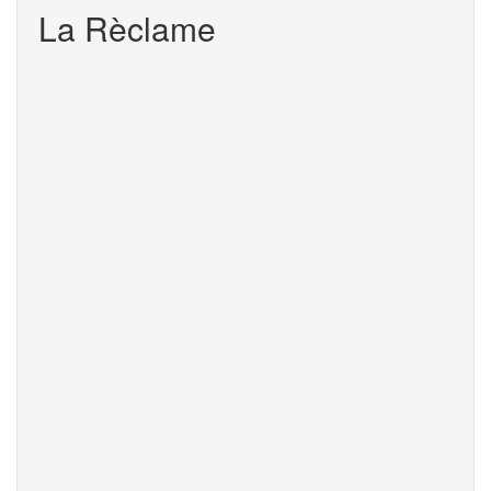
60m
La Rèclame
3L
S1
S