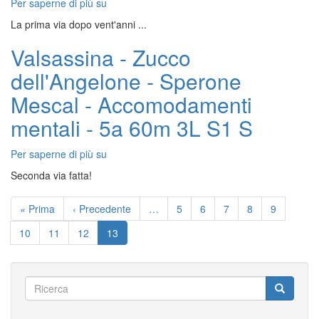
Per saperne di più su
Valsassina
-
La prima via dopo vent'anni ...
Zucco
dell'Angelone
Valsassina - Zucco
-
dell'Angelone - Sperone
Primo
Sperone
Mescal - Accomodamenti
-
Via
mentali - 5a 60m 3L S1 S
del
Verme
Per saperne di più su
Valsassina
-
Seconda via fatta!
Zucco
Paginazione
dell'Angelone
Prima
« Prima
Pagina
‹ Precedente
…
Pagina
5
Pagina
6
Pagina
7
Pagina
8
Pagina
9
-
pagina
precedente
Sperone
Pagina
10
Pagina
11
Pagina
12
Pagina
13
Mescal
attuale
-
Accomodamenti
mentali
Ricerca
Ricerca
Ricerca
-
5a