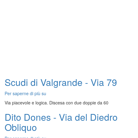
Scudi di Valgrande - Via 79
Per saperne di più su
Scudi
di
Via piacevole e logica. Discesa con due doppie da 60
Valgrande
-
Dito Dones - Via del Diedro
Via
Obliquo
79