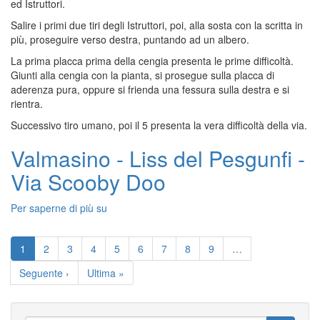
ed Istruttori.
Stelle
Salire i primi due tiri degli Istruttori, poi, alla sosta con la scritta in
Cadenti
più, proseguire verso destra, puntando ad un albero.
La prima placca prima della cengia presenta le prime difficoltà.
Giunti alla cengia con la pianta, si prosegue sulla placca di
aderenza pura, oppure si frienda una fessura sulla destra e si
rientra.
Successivo tiro umano, poi il 5 presenta la vera difficoltà della via.
Valmasino - Liss del Pesgunfi -
Via Scooby Doo
Per saperne di più su
Valmasino
-
Paginazione
Liss
Pagina
1
Pagina
2
Pagina
3
Pagina
4
Pagina
5
Pagina
6
Pagina
7
Pagina
8
Pagina
9
…
del
attuale
Pesgunfi
Pagina
Seguente ›
Ultima
Ultima »
-
successiva
pagina
Via
Scooby