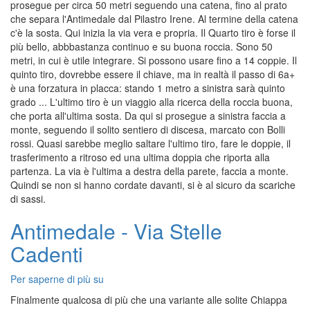
prosegue per circa 50 metri seguendo una catena, fino al prato
che separa l'Antimedale dal Pilastro Irene. Al termine della catena
c'è la sosta. Qui inizia la via vera e propria. Il Quarto tiro è forse il
più bello, abbbastanza continuo e su buona roccia. Sono 50
metri, in cui è utile integrare. Si possono usare fino a 14 coppie. Il
quinto tiro, dovrebbe essere il chiave, ma in realtà il passo di 6a+
è una forzatura in placca: stando 1 metro a sinistra sarà quinto
grado ... L'ultimo tiro è un viaggio alla ricerca della roccia buona,
che porta all'ultima sosta. Da qui si prosegue a sinistra faccia a
monte, seguendo il solito sentiero di discesa, marcato con Bolli
rossi. Quasi sarebbe meglio saltare l'ultimo tiro, fare le doppie, il
trasferimento a ritroso ed una ultima doppia che riporta alla
partenza. La via è l'ultima a destra della parete, faccia a monte.
Quindi se non si hanno cordate davanti, si è al sicuro da scariche
di sassi.
Antimedale - Via Stelle
Cadenti
Per saperne di più su
Antimedale
-
Finalmente qualcosa di più che una variante alle solite Chiappa
Via