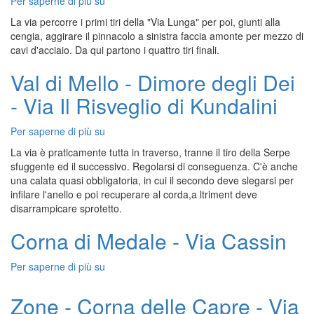
Per saperne di più su
Dito
Dones
La via percorre i primi tiri della "Via Lunga" per poi, giunti alla
-
cengia, aggirare il pinnacolo a sinistra faccia amonte per mezzo di
Via
cavi d'acciaio. Da qui partono i quattro tiri finali.
del
Diedro
Val di Mello - Dimore degli Dei
Obliquo
- Via Il Risveglio di Kundalini
Per saperne di più su
Val
di
La via è praticamente tutta in traverso, tranne il tiro della Serpe
Mello
sfuggente ed il successivo. Regolarsi di conseguenza. C'è anche
-
una calata quasi obbligatoria, in cui il secondo deve slegarsi per
Dimore
infilare l'anello e poi recuperare al corda,a ltriment deve
degli
disarrampicare sprotetto.
Dei
-
Corna di Medale - Via Cassin
Via
Il
Per saperne di più su
Corna
Risveglio
di
di
Medale
Zone - Corna delle Capre - Via
Kundalini
-