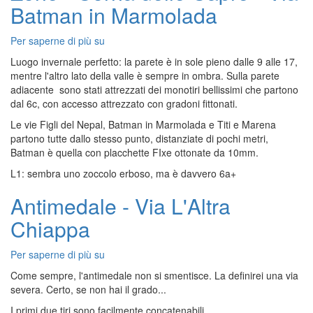
Batman in Marmolada
Via
Cassin
Per saperne di più su
Zone
-
Luogo invernale perfetto: la parete è in sole pieno dalle 9 alle 17,
Corna
mentre l'altro lato della valle è sempre in ombra. Sulla parete
delle
adiacente sono stati attrezzati dei monotiri bellissimi che partono
Capre
dal 6c, con accesso attrezzato con gradoni fittonati.
-
Le vie Figli del Nepal, Batman in Marmolada e Titi e Marena
Via
partono tutte dallo stesso punto, distanziate di pochi metri,
Batman
Batman è quella con placchette FIxe ottonate da 10mm.
in
Marmolada
L1: sembra uno zoccolo erboso, ma è davvero 6a+
Antimedale - Via L'Altra
Chiappa
Per saperne di più su
Antimedale
-
Come sempre, l'antimedale non si smentisce. La definirei una via
Via
severa. Certo, se non hai il grado...
L'Altra
I primi due tiri sono facilmente concatenabili.
Chiappa