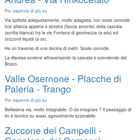
Via
Navajos
Per saperne di più su
Valchiavenna
-
Via spittata adeguatamente, molto adagiata, con soste comode
Placche
hce attacca appena a sinistra (faccia amonte) della cascata
di
(scritta bianca) tra le vie Fontana di giovinezza (a sdx) ed
Sant
orizzonti liquidi (a sx).
Andrea
Ha un traverso di una decina di metri. Soste comode.
-
Via
La discesa avviene attraversando la cascata e scendendo dal
Rinkocefalo
Bosco.
Valle Osernone - Placche di
Paleria - Trango
Per saperne di più su
Valle
Osernone
Bellissima via, molto integrabile. O da integrare ? Il passaggio di
-
6c è tecnico su svasi, agevolmente azzerabile.
Placche
di
Zuccone dei Campelli -
Paleria
-