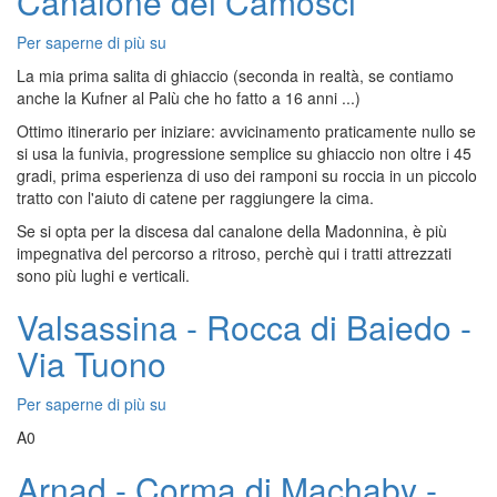
Canalone dei Camosci
Trango
Per saperne di più su
Zuccone
dei
La mia prima salita di ghiaccio (seconda in realtà, se contiamo
Campelli
anche la Kufner al Palù che ho fatto a 16 anni ...)
-
Ottimo itinerario per iniziare: avvicinamento praticamente nullo se
Canalone
si usa la funivia, progressione semplice su ghiaccio non oltre i 45
dei
gradi, prima esperienza di uso dei ramponi su roccia in un piccolo
Camosci
tratto con l'aiuto di catene per raggiungere la cima.
Se si opta per la discesa dal canalone della Madonnina, è più
impegnativa del percorso a ritroso, perchè qui i tratti attrezzati
sono più lughi e verticali.
Valsassina - Rocca di Baiedo -
Via Tuono
Per saperne di più su
Valsassina
-
A0
Rocca
di
Arnad - Corma di Machaby -
Baiedo