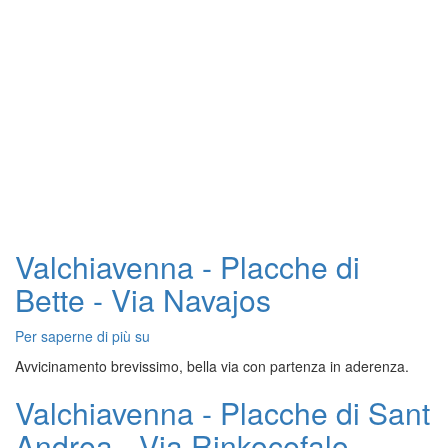
Valchiavenna - Placche di
Bette - Via Navajos
Per saperne di più su
Valchiavenna
-
Avvicinamento brevissimo, bella via con partenza in aderenza.
Placche
di
Valchiavenna - Placche di Sant
Bette
Andrea - Via Rinkocefalo
-