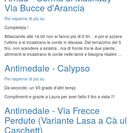
Via Bucce d'Arancia
-
Via
Tuono
Per saperne di più su
Arnad
-
Completata !
Corma
Attaccando alle 14.00 non si fanno più di 5 tiri .. e poi si azzera
di
l'ultimo e si incastrano le corde in discesa. Dal terrazzino del 5
Machaby
tiro, non scendere a sinistra , ma di fronte tra le due piante,
-
altrimenti si incastrano le corde nelle lame e bisogna risalire ...
Via
Bucce
Antimedale - Calypso
d'Arancia
Per saperne di più su
Antimedale
-
Da secondo: un VII grado d'altri tempi.
Calypso
Complimenti e grazie a Laura per aver fatto il tiro a vista !!!
Antimedale - Via Frecce
Perdute (Variante Lasa a Cà ul
Caschett)