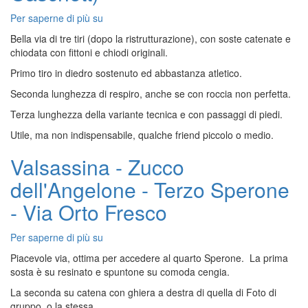
Per saperne di più su
Antimedale
-
Bella via di tre tiri (dopo la ristrutturazione), con soste catenate e
Via
chiodata con fittoni e chiodi originali.
Frecce
Primo tiro in diedro sostenuto ed abbastanza atletico.
Perdute
(Variante
Seconda lunghezza di respiro, anche se con roccia non perfetta.
Lasa
Terza lunghezza della variante tecnica e con passaggi di piedi.
a
Cà
Utile, ma non indispensabile, qualche friend piccolo o medio.
ul
Caschett)
Valsassina - Zucco
dell'Angelone - Terzo Sperone
- Via Orto Fresco
Per saperne di più su
Valsassina
-
Piacevole via, ottima per accedere al quarto Sperone. La prima
Zucco
sosta è su resinato e spuntone su comoda cengia.
dell'Angelone
La seconda su catena con ghiera a destra di quella di Foto di
-
gruppo, o la stessa.
Terzo