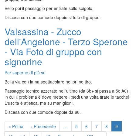
Sperone
Bello poi il passaggio per entrate sullo spigolo.
-
Discesa con due comode doppie si foto di gruppo.
Via
Orto
Valsassina - Zucco
Fresco
dell'Angelone - Terzo Sperone
- Via Foto di gruppo con
signorine
Per saperne di più su
Valsassina
-
Bella via con lama spettacolare nel primo tiro.
Zucco
Passaggio tecnico azzerato nell'ultimo (da 6b+ si passa a 5c A0) ,
dell'Angelone
in cui il problema è dove mettere i piedi una volta tirate le tacche!
-
L'uscita è atletica, ma su maniglioni.
Terzo
Sperone
Discesa con due comode doppie da 60.
-
Paginazione
Via
Prima
« Prima
Pagina
‹ Precedente
…
Pagina
5
Pagina
6
Pagina
7
Pagina
8
Pagina
9
Foto
pagina
precedente
attuale
di