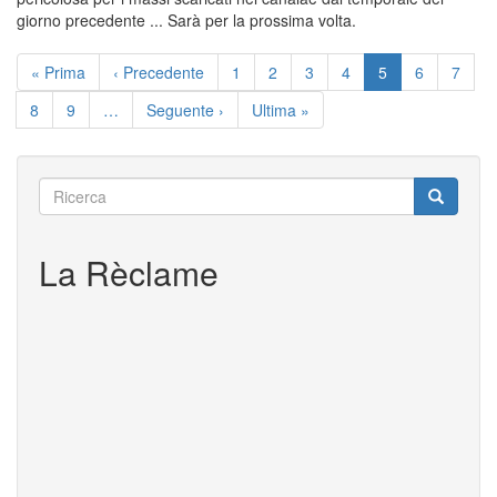
giorno precedente ... Sarà per la prossima volta.
Corti
Paginazione
Prima
« Prima
Pagina
‹ Precedente
Pagina
1
Pagina
2
Pagina
3
Pagina
4
Pagina
5
Pagina
6
Pagin
7
pagina
precedente
attuale
Pagina
8
Pagina
9
…
Pagina
Seguente ›
Ultima
Ultima »
successiva
pagina
Ricerca
Ricerca
Ricerca
La Rèclame