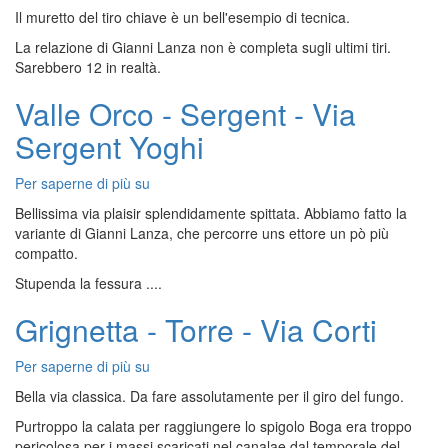
Il muretto del tiro chiave è un bell'esempio di tecnica.
-
Via
La relazione di Gianni Lanza non è completa sugli ultimi tiri.
Serendipity
Sarebbero 12 in realtà.
Valle Orco - Sergent - Via
Sergent Yoghi
Per saperne di più su
Valle
Orco
Bellissima via plaisir splendidamente spittata. Abbiamo fatto la
-
variante di Gianni Lanza, che percorre uns ettore un pò più
Sergent
compatto.
-
Stupenda la fessura ....
Via
Sergent
Grignetta - Torre - Via Corti
Yoghi
Per saperne di più su
Grignetta
-
Bella via classica. Da fare assolutamente per il giro del fungo.
Torre
Purtroppo la calata per raggiungere lo spigolo Boga era troppo
-
pericolosa per i massi scaricati nel canalae dal temporale del
Via