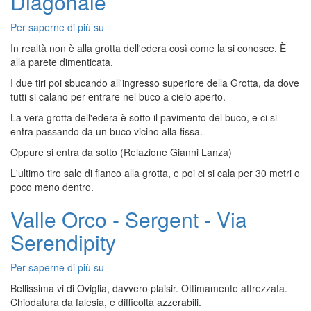
Diagonale
forte
DX
Per saperne di più su
Finale
+
Ligure
Pa
In realtà non è alla grotta dell'edera così come la si conosce. È
-
Raumer
alla parete dimenticata.
Grotta
+
I due tiri poi sbucando all'ingresso superiore della Grotta, da dove
dell'Edera
Capitano
tutti si calano per entrare nel buco a cielo aperto.
-
Walker
Via
La vera grotta dell'edera è sotto il pavimento del buco, e ci si
Capriccio
entra passando da un buco vicino alla fissa.
Diagonale
Oppure si entra da sotto (Relazione Gianni Lanza)
L'ultimo tiro sale di fianco alla grotta, e poi ci si cala per 30 metri o
poco meno dentro.
Valle Orco - Sergent - Via
Serendipity
Per saperne di più su
Valle
Orco
Bellissima vi di Oviglia, davvero plaisir. Ottimamente attrezzata.
-
Chiodatura da falesia, e difficoltà azzerabili.
Sergent