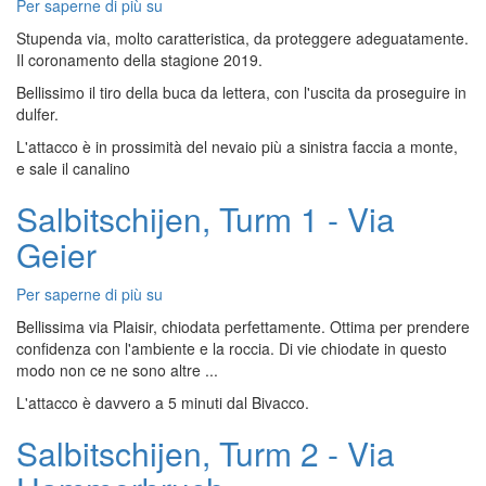
Per saperne di più su
Salbitschijen,
Zwillingsturm
Stupenda via, molto caratteristica, da proteggere adeguatamente.
-
Il coronamento della stagione 2019.
Via
Bellissimo il tiro della buca da lettera, con l'uscita da proseguire in
Niedermann
dulfer.
L'attacco è in prossimità del nevaio più a sinistra faccia a monte,
e sale il canalino
Salbitschijen, Turm 1 - Via
Geier
Per saperne di più su
Salbitschijen,
Turm
Bellissima via Plaisir, chiodata perfettamente. Ottima per prendere
1
confidenza con l'ambiente e la roccia. Di vie chiodate in questo
-
modo non ce ne sono altre ...
Via
L'attacco è davvero a 5 minuti dal Bivacco.
Geier
Salbitschijen, Turm 2 - Via