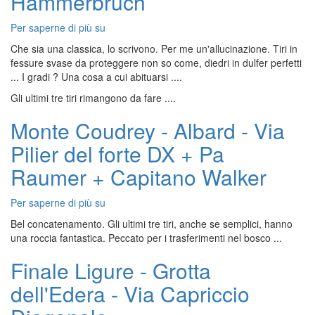
Hammerbruch
Per saperne di più su
Salbitschijen,
Turm
Che sia una classica, lo scrivono. Per me un'allucinazione. Tiri in
2
fessure svase da proteggere non so come, diedri in dulfer perfetti
-
... I gradi ? Una cosa a cui abituarsi ....
Via
Gli ultimi tre tiri rimangono da fare ....
Hammerbruch
Monte Coudrey - Albard - Via
Pilier del forte DX + Pa
Raumer + Capitano Walker
Per saperne di più su
Monte
Coudrey
Bel concatenamento. Gli ultimi tre tiri, anche se semplici, hanno
-
una roccia fantastica. Peccato per i trasferimenti nel bosco ...
Albard
-
Finale Ligure - Grotta
Via
dell'Edera - Via Capriccio
Pilier
del