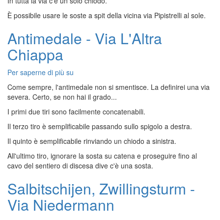
In tutta la via c'è un solo chiodo.
(m.1100)
-
È possibile usare le soste a spit della vicina via Pipistrelli al sole.
Via
Le
Antimedale - Via L'Altra
risposte
Chiappa
di
Bakunin
Per saperne di più su
Antimedale
-
Come sempre, l'antimedale non si smentisce. La definirei una via
Via
severa. Certo, se non hai il grado...
L'Altra
I primi due tiri sono facilmente concatenabili.
Chiappa
Il terzo tiro è semplificabile passando sullo spigolo a destra.
Il quinto è semplificabile rinviando un chiodo a sinistra.
All'ultimo tiro, ignorare la sosta su catena e proseguire fino al
cavo del sentiero di discesa dive c'è una sosta.
Salbitschijen, Zwillingsturm -
Via Niedermann