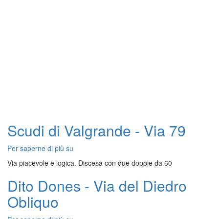
Scudi di Valgrande - Via 79
Per saperne di più su
Scudi
di
Via piacevole e logica. Discesa con due doppie da 60
Valgrande
-
Dito Dones - Via del Diedro
Via
Obliquo
79