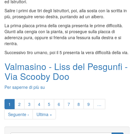
ed Istruttori.
Stelle
Salire i primi due tiri degli Istruttori, poi, alla sosta con la scritta in
Cadenti
più, proseguire verso destra, puntando ad un albero.
La prima placca prima della cengia presenta le prime difficoltà.
Giunti alla cengia con la pianta, si prosegue sulla placca di
aderenza pura, oppure si frienda una fessura sulla destra e si
rientra.
Successivo tiro umano, poi il 5 presenta la vera difficoltà della via.
Valmasino - Liss del Pesgunfi -
Via Scooby Doo
Per saperne di più su
Valmasino
-
Paginazione
Liss
Pagina
1
Pagina
2
Pagina
3
Pagina
4
Pagina
5
Pagina
6
Pagina
7
Pagina
8
Pagina
9
…
del
attuale
Pesgunfi
Pagina
Seguente ›
Ultima
Ultima »
-
successiva
pagina
Via
Scooby