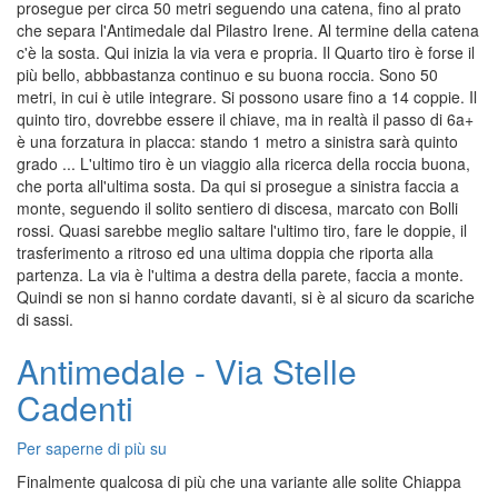
prosegue per circa 50 metri seguendo una catena, fino al prato
che separa l'Antimedale dal Pilastro Irene. Al termine della catena
c'è la sosta. Qui inizia la via vera e propria. Il Quarto tiro è forse il
più bello, abbbastanza continuo e su buona roccia. Sono 50
metri, in cui è utile integrare. Si possono usare fino a 14 coppie. Il
quinto tiro, dovrebbe essere il chiave, ma in realtà il passo di 6a+
è una forzatura in placca: stando 1 metro a sinistra sarà quinto
grado ... L'ultimo tiro è un viaggio alla ricerca della roccia buona,
che porta all'ultima sosta. Da qui si prosegue a sinistra faccia a
monte, seguendo il solito sentiero di discesa, marcato con Bolli
rossi. Quasi sarebbe meglio saltare l'ultimo tiro, fare le doppie, il
trasferimento a ritroso ed una ultima doppia che riporta alla
partenza. La via è l'ultima a destra della parete, faccia a monte.
Quindi se non si hanno cordate davanti, si è al sicuro da scariche
di sassi.
Antimedale - Via Stelle
Cadenti
Per saperne di più su
Antimedale
-
Finalmente qualcosa di più che una variante alle solite Chiappa
Via