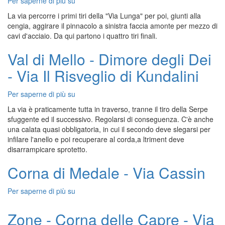
Per saperne di più su
Dito
Dones
La via percorre i primi tiri della "Via Lunga" per poi, giunti alla
-
cengia, aggirare il pinnacolo a sinistra faccia amonte per mezzo di
Via
cavi d'acciaio. Da qui partono i quattro tiri finali.
del
Diedro
Val di Mello - Dimore degli Dei
Obliquo
- Via Il Risveglio di Kundalini
Per saperne di più su
Val
di
La via è praticamente tutta in traverso, tranne il tiro della Serpe
Mello
sfuggente ed il successivo. Regolarsi di conseguenza. C'è anche
-
una calata quasi obbligatoria, in cui il secondo deve slegarsi per
Dimore
infilare l'anello e poi recuperare al corda,a ltriment deve
degli
disarrampicare sprotetto.
Dei
-
Corna di Medale - Via Cassin
Via
Il
Per saperne di più su
Corna
Risveglio
di
di
Medale
Zone - Corna delle Capre - Via
Kundalini
-