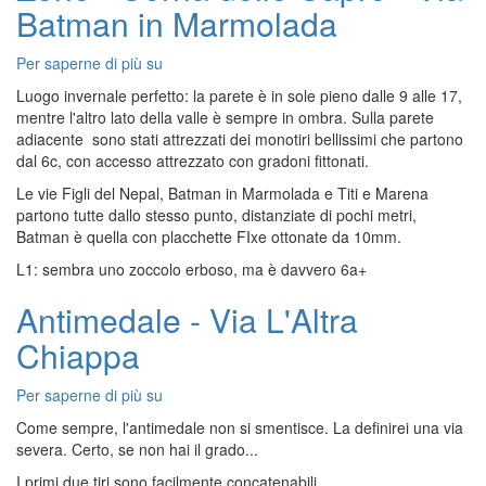
Batman in Marmolada
Via
Cassin
Per saperne di più su
Zone
-
Luogo invernale perfetto: la parete è in sole pieno dalle 9 alle 17,
Corna
mentre l'altro lato della valle è sempre in ombra. Sulla parete
delle
adiacente sono stati attrezzati dei monotiri bellissimi che partono
Capre
dal 6c, con accesso attrezzato con gradoni fittonati.
-
Le vie Figli del Nepal, Batman in Marmolada e Titi e Marena
Via
partono tutte dallo stesso punto, distanziate di pochi metri,
Batman
Batman è quella con placchette FIxe ottonate da 10mm.
in
Marmolada
L1: sembra uno zoccolo erboso, ma è davvero 6a+
Antimedale - Via L'Altra
Chiappa
Per saperne di più su
Antimedale
-
Come sempre, l'antimedale non si smentisce. La definirei una via
Via
severa. Certo, se non hai il grado...
L'Altra
I primi due tiri sono facilmente concatenabili.
Chiappa